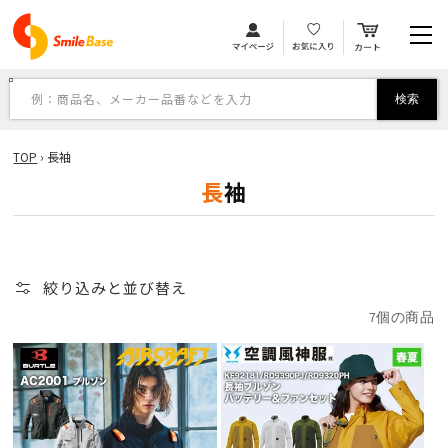
カ
コンテンツに進む
ー
ト
例：商品名、メーカー品番などを入力
検索
TOP
›
長袖
コ
長袖
レ
ク
シ
絞り込みと並び替え
ョ
7個の商品
ン
: