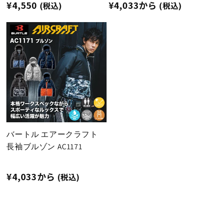
通
¥4,550
通
¥4,033から
(税込)
(税込)
常
常
価
価
格
格
バートル エアークラフト
長袖ブルゾン AC1171
通
¥4,033から
(税込)
常
価
格