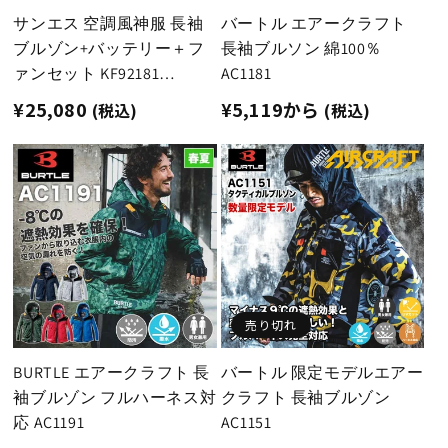
サンエス 空調風神服 長袖
バートル エアークラフト
ブルゾン+バッテリー＋フ
長袖ブルソン 綿100％
ァンセット KF92181
AC1181
RD9390PJ RD9310PH ななめ
通
¥25,080
通
¥5,119から
(税込)
(税込)
ファン 綿100％ 24V 日本製
常
常
価
価
格
格
売り切れ
BURTLE エアークラフト 長
バートル 限定モデルエアー
袖ブルゾン フルハーネス対
クラフト 長袖ブルゾン
応 AC1191
AC1151