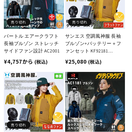
売り切れ
売り切れ
バートル エアークラフト
サンエス 空調風神服 長袖
長袖ブルゾン ストレッチ
ブルゾン+バッテリー＋フ
サイドファン設計 AC2001
ァンセット KF92181
RD9390PJ RD9320PH フラッ
通
¥4,757から
通
¥25,080
(税込)
(税込)
トファン 綿100％ 24V 日本
常
常
製
価
価
格
格
売り切れ