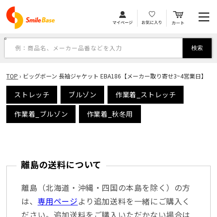
カ
コンテンツに進む
ー
ト
例：商品名、メーカー品番などを入力
検索
TOP
›
ビッグボーン 長袖ジャケット EBA186【メーカー取り寄せ3~4営業日】
ストレッチ
ブルゾン
作業着_ストレッチ
作業着_ブルゾン
作業着_秋冬用
離島の送料について
離島（北海道・沖縄・四国の本島を除く）の方
は、
専用ページ
より追加送料を一緒にご購入く
ださい。追加送料をご購入いただかない場合は