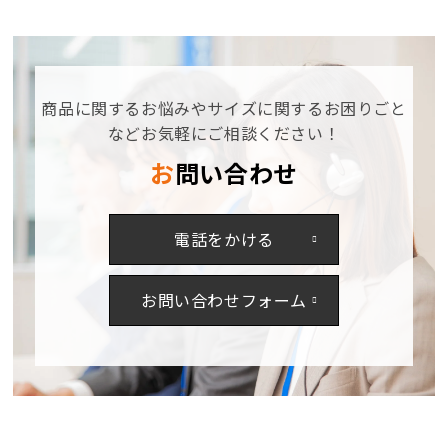
ッ
ッ
ト
ト
EBA186【メ
EBA186【メ
ー
ー
商品に関するお悩みやサイズに関するお困りごと
カ
カ
ー
ー
などお気軽にご相談ください！
取
取
お問い合わせ
り
り
寄
寄
せ
せ
電話をかける
3~4
3~4
営
営
業
業
お問い合わせフォーム
日】
日】
の
の
数
数
量
量
を
を
減
増