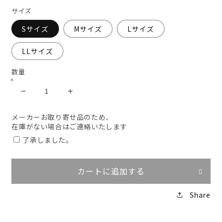
サイズ
Sサイズ
Mサイズ
Lサイズ
LLサイズ
数量
ビ
ビ
ッ
ッ
メーカーお取り寄せ品のため、
グ
グ
在庫がない場合はご連絡いたします
ボ
ボ
了承しました。
ー
ー
ン
ン
長
長
カートに追加する
袖
袖
ジ
ジ
Share
ャ
ャ
ケ
ケ