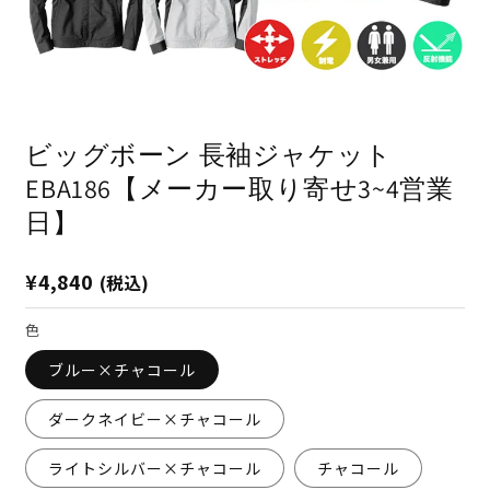
モ
ー
ダ
ビッグボーン 長袖ジャケット
ル
で
EBA186【メーカー取り寄せ3~4営業
メ
デ
日】
ィ
ア
(1)
(2
通
¥4,840
(税込)
を
開
常
く
価
色
格
ブルー×チャコール
ダークネイビー×チャコール
ライトシルバー×チャコール
チャコール