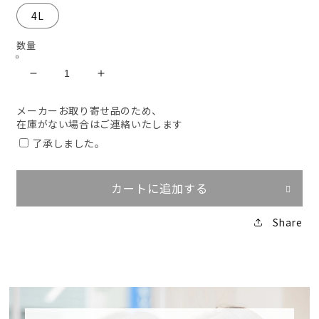
4L
数量
ボ
ボ
ン
ン
メーカーお取り寄せ品のため、
マ
マ
在庫がない場合はご連絡いたします
ッ
ッ
了承しました。
ク
ク
ス
ス
FB4546U（パ
FB4546U（パ
カートに追加する
イ
イ
ナ
ナ
Share
ッ
ッ
プ
プ
ル）
ル）
ア
ア
ロ
ロ