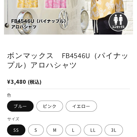
モ
ー
ダ
ボンマックス FB4546U（パイナッ
ル
で
プル）アロハシャツ
メ
デ
ィ
通
¥3,480
(税込)
ア
(1)
(2
常
を
価
色
開
格
く
ブルー
ピンク
イエロー
サイズ
SS
S
M
L
LL
3L