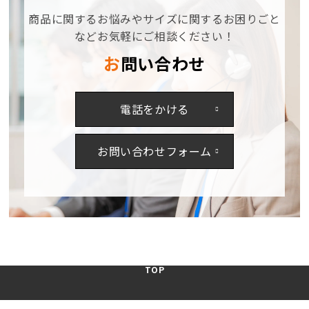
ハ
ハ
商品に関するお悩みやサイズに関するお困りごと
シ
シ
ャ
ャ
などお気軽にご相談ください！
ツ
ツ
お問い合わせ
の
の
数
数
量
量
電話をかける
を
を
減
増
ら
や
お問い合わせフォーム
す
す
TOP