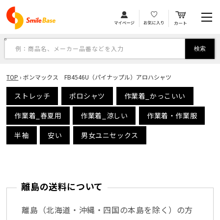
カ
コンテンツに進む
ー
ト
例：商品名、メーカー品番などを入力
検索
TOP
›
ボンマックス FB4546U（パイナップル）アロハシャツ
ストレッチ
ポロシャツ
作業着_かっこいい
作業着_春夏用
作業着_涼しい
作業着・作業服
半袖
安い
男女ユニセックス
離島の送料について
離島（北海道・沖縄・四国の本島を除く）の方