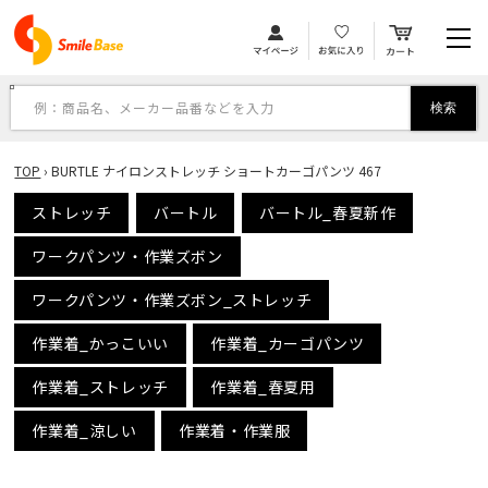
カ
コンテンツに進む
ー
ト
例：商品名、メーカー品番などを入力
検索
TOP
›
BURTLE ナイロンストレッチ ショートカーゴパンツ 467
ストレッチ
バートル
バートル_春夏新作
ワークパンツ・作業ズボン
ワークパンツ・作業ズボン_ストレッチ
作業着_かっこいい
作業着_カーゴパンツ
作業着_ストレッチ
作業着_春夏用
作業着_涼しい
作業着・作業服