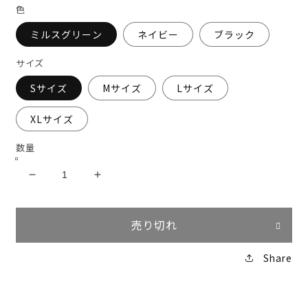
格
く
色
ミルスグリーン
ネイビー
ブラック
サイズ
Sサイズ
Mサイズ
Lサイズ
XLサイズ
数量
BURTLE
BURTLE
ナ
ナ
イ
イ
売り切れ
ロ
ロ
ン
ン
Share
ス
ス
ト
ト
レ
レ