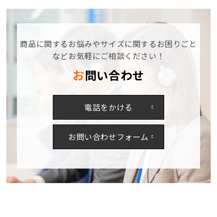
ッ
ッ
チ
チ
シ
シ
ョ
ョ
商品に関するお悩みやサイズに関するお困りごと
ー
ー
などお気軽にご相談ください！
ト
ト
お問い合わせ
カ
カ
ー
ー
ゴ
ゴ
電話をかける
パ
パ
ン
ン
ツ
ツ
お問い合わせフォーム
467
467
の
の
数
数
量
量
を
を
減
増
ら
や