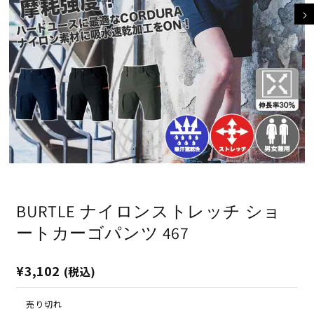
モ
ー
ダ
BURTLE ナイロンストレッチ ショ
ル
で
ートカーゴパンツ 467
メ
デ
ィ
通
¥3,102
(税込)
ア
(1)
(2
常
を
価
売り切れ
開