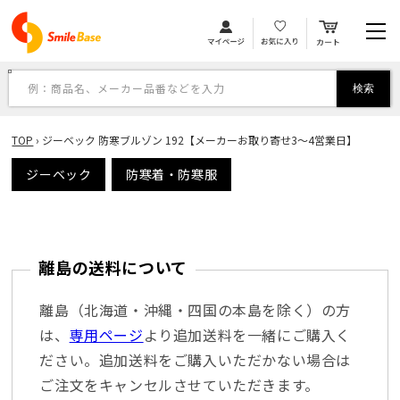
カ
コンテンツに進む
ー
ト
例：商品名、メーカー品番などを入力
検索
TOP
›
ジーベック 防寒ブルゾン 192【メーカーお取り寄せ3～4営業日】
ジーベック
防寒着・防寒服
離島の送料について
離島（北海道・沖縄・四国の本島を除く）の方
は、
専用ページ
より追加送料を一緒にご購入く
ださい。追加送料をご購入いただかない場合は
ご注文をキャンセルさせていただきます。