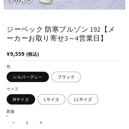
モ
ー
ダ
ジーベック 防寒ブルゾン 192【メ
ル
で
ーカーお取り寄せ3～4営業日】
メ
デ
ィ
通
¥9,559
(税込)
ア
(1)
(2
常
を
価
色
開
格
く
シルバーグレー
ブラック
サイズ
Mサイズ
Lサイズ
LLサイズ
数量
ジ
ジ