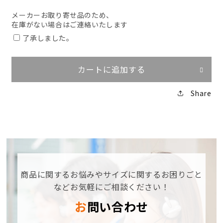
ー
ー
メーカーお取り寄せ品のため、
ベ
ベ
在庫がない場合はご連絡いたします
ッ
ッ
了承しました。
ク
ク
防
防
寒
寒
カートに追加する
ブ
ブ
ル
ル
Share
ゾ
ゾ
ン
ン
192【メ
192【メ
ー
ー
カ
カ
ー
ー
商品に関するお悩みやサイズに関するお困りごと
お
お
取
取
などお気軽にご相談ください！
り
り
お問い合わせ
寄
寄
せ
せ