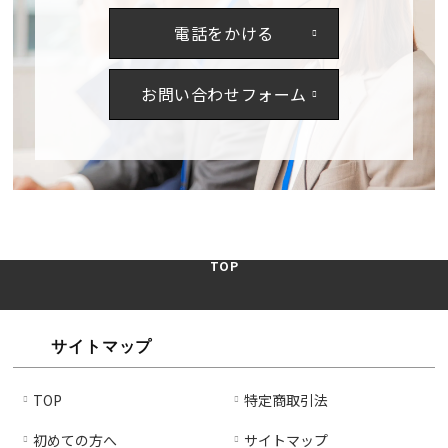
3
3
電話をかける
～
～
4
4
営
営
お問い合わせフォーム
業
業
日】
日】
の
の
数
数
量
量
を
を
減
増
TOP
ら
や
す
す
サイトマップ
TOP
特定商取引法
初めての方へ
サイトマップ