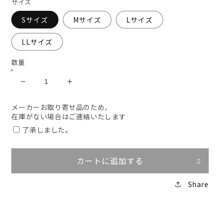
サイズ
Sサイズ
Mサイズ
Lサイズ
LLサイズ
数量
Z
Z
ー
ー
メーカーお取り寄せ品のため、
DRAGON
DRAGON
在庫がない場合はご連絡いたします
空
空
了承しました。
調
調
服
服
対
対
カートに追加する
応
応
ベ
ベ
Share
ス
ス
ト
ト
【服
【服