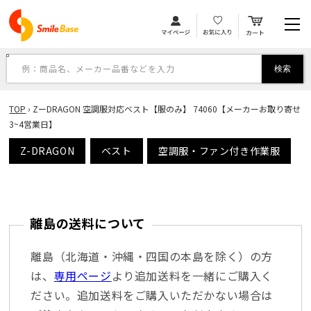
カ
コンテンツに進む
ー
ト
例：商品名、メーカー品番などを入力
検索
TOP
›
ZーDRAGON 空調服対応ベスト【服のみ】 74060【メーカーお取り寄せ
3~4営業日】
Z-DRAGON
ベスト
空調服・ファン付き作業服
離島の送料について
離島（北海道・沖縄・四国の本島を除く）の方
は、
専用ページ
より追加送料を一緒にご購入く
ださい。追加送料をご購入いただかない場合は