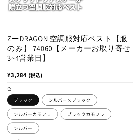
モ
ー
ダ
ZーDRAGON 空調服対応ベスト【服
ル
で
のみ】 74060【メーカーお取り寄せ
メ
デ
3~4営業日】
ィ
ア
(1)
(2
通
¥3,284
(税込)
を
開
常
く
価
色
格
ブラック
シルバー×ブラック
シルバーカモフラ
ブラックカモフラ
シルバー