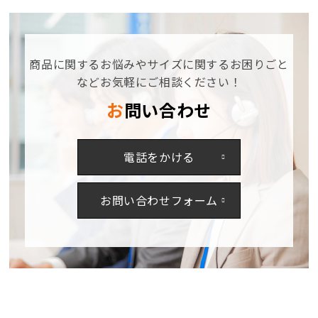
の
の
み】
み】
74060【メ
74060【メ
ー
ー
商品に関するお悩みやサイズに関するお困りごと
カ
カ
などお気軽にご相談ください！
ー
ー
お問い合わせ
お
お
取
取
り
り
電話をかける
寄
寄
せ
せ
3~4
3~4
お問い合わせフォーム
営
営
業
業
日】
日】
の
の
数
数
量
量
を
を