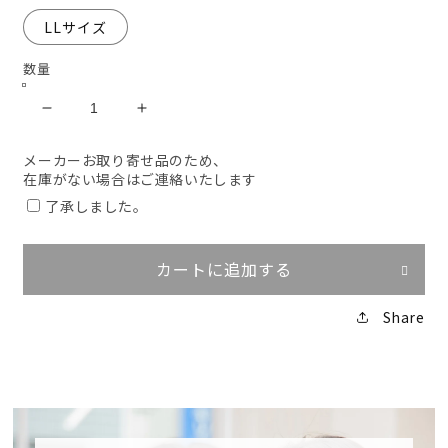
LLサイズ
数量
ZDRAGON
ZDRAGON
ジ
ジ
メーカーお取り寄せ品のため、
ャ
ャ
在庫がない場合はご連絡いたします
ン
ン
了承しました。
パ
パ
ー
ー
71200【メ
71200【メ
カートに追加する
ー
ー
カ
カ
Share
ー
ー
お
お
取
取
り
り
寄
寄