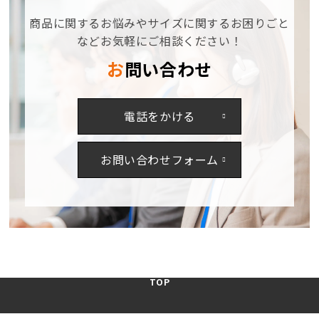
せ
せ
3~4
3~4
商品に関するお悩みやサイズに関するお困りごと
営
営
などお気軽にご相談ください！
業
業
お問い合わせ
日】
日】
の
の
数
数
電話をかける
量
量
を
を
減
増
お問い合わせフォーム
ら
や
す
す
TOP