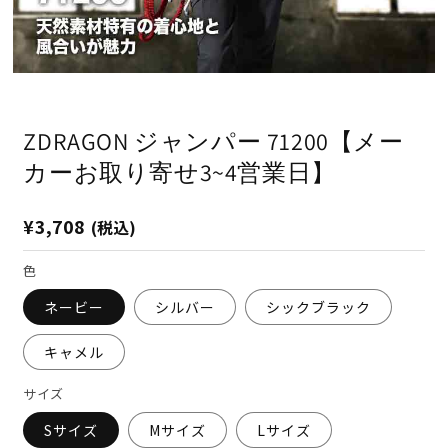
モ
ー
ダ
ZDRAGON ジャンパー 71200【メー
ル
で
カーお取り寄せ3~4営業日】
メ
デ
ィ
通
¥3,708
(税込)
ア
(1)
(2
常
を
価
色
開
格
く
ネービー
シルバー
シックブラック
キャメル
サイズ
Sサイズ
Mサイズ
Lサイズ