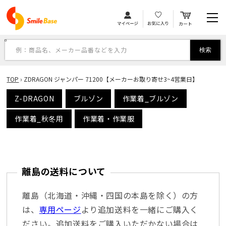
カ
コンテンツに進む
ー
ト
例：商品名、メーカー品番などを入力
検索
TOP
›
ZDRAGON ジャンパー 71200【メーカーお取り寄せ3~4営業日】
Z-DRAGON
ブルゾン
作業着_ブルゾン
作業着_秋冬用
作業着・作業服
離島の送料について
離島（北海道・沖縄・四国の本島を除く）の方
は、
専用ページ
より追加送料を一緒にご購入く
ださい。追加送料をご購入いただかない場合は