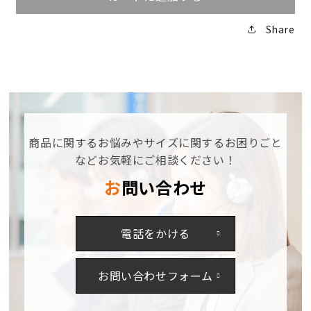
ー
ー
ゴ
ゴ
Share
パ
パ
ン
ン
ツ
ツ
71202【メ
71202【メ
ー
ー
カ
カ
ー
ー
商品に関するお悩みやサイズに関するお困りごと
お
お
などお気軽にご相談ください！
取
取
お問い合わせ
り
り
寄
寄
せ
せ
電話をかける
3~4
3~4
営
営
業
業
お問い合わせフォーム
日】
日】
の
の