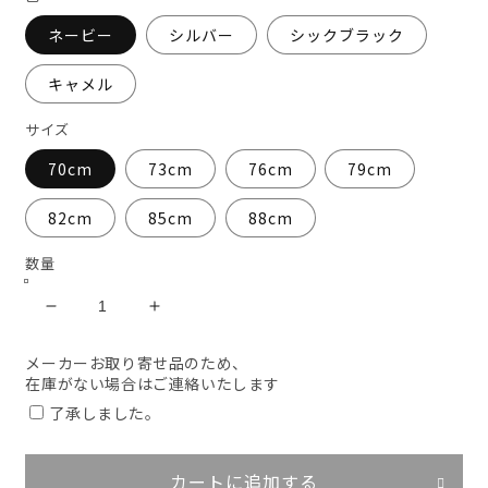
格
ネービー
シルバー
シックブラック
キャメル
サイズ
70cm
73cm
76cm
79cm
82cm
85cm
88cm
数量
ZDRAGON
ZDRAGON
ノ
ノ
メーカーお取り寄せ品のため、
ー
ー
在庫がない場合はご連絡いたします
タ
タ
了承しました。
ッ
ッ
ク
ク
カ
カ
カートに追加する