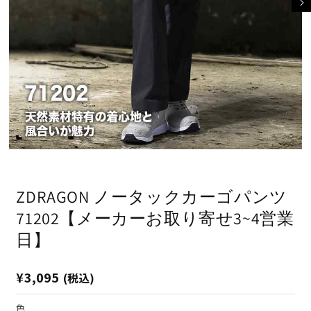
モ
ー
ダ
ZDRAGON ノータックカーゴパンツ
ル
で
71202【メーカーお取り寄せ3~4営業
メ
デ
日】
ィ
ア
(1)
(2
通
¥3,095
(税込)
を
開
常
く
価
色